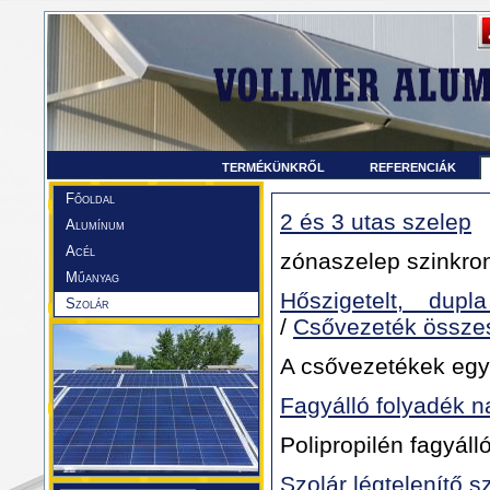
TERMÉKÜNKRŐL
REFERENCIÁK
Főoldal
2 és 3 utas szelep
Alumínum
Acél
zónaszelep szinkro
Műanyag
Hőszigetelt, dupl
Szolár
/
Csővezeték össze
A csővezetékek egy
Fagyálló folyadék n
Polipropilén fagyál
Szolár légtelenítő s