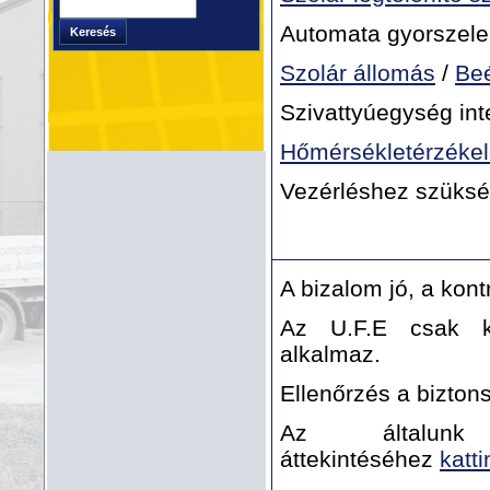
Keresés
Automata gyorszele
Keresés
űrlap
Szolár állomás
/
Beé
Szivattyúegység int
Hőmérsékletérzékel
Vezérléshez szüksé
A bizalom jó, a kont
Az U.F.E csak ko
alkalmaz.
Ellenőrzés a bizto
Az általunk 
áttekintéséhez
katti