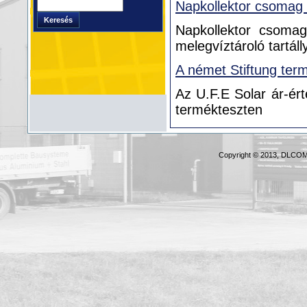
Napkollektor csomag m
Keresés
Keresés
Napkollektor csoma
űrlap
melegvíztároló tartáll
A német Stiftung ter
Az U.F.E Solar ár-ér
termékteszten
Copyright © 2013, DLCOM 