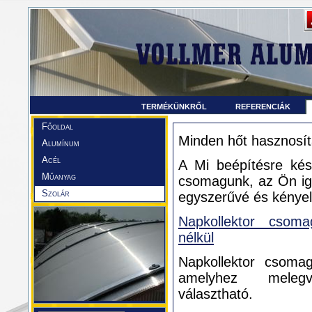
TERMÉKÜNKRŐL
REFERENCIÁK
Főoldal
Minden hőt hasznosíta
Alumínum
Acél
A Mi beépítésre ké
Műanyag
csomagunk, az Ön igé
Szolár
egyszerűvé és kényel
Napkollektor csoma
nélkül
Napkollektor csomag
amelyhez melegví
választható.