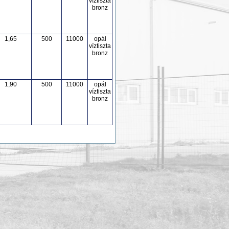
víztiszta
bronz
1,65
500
11000
opál
víztiszta
bronz
1,90
500
11000
opál
víztiszta
bronz