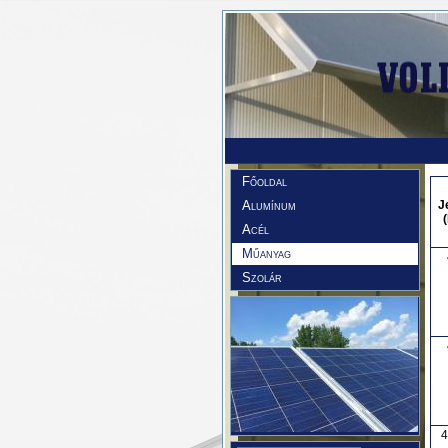
Főoldal
Alumínum
J
Acél
Műanyag
Szolár
4