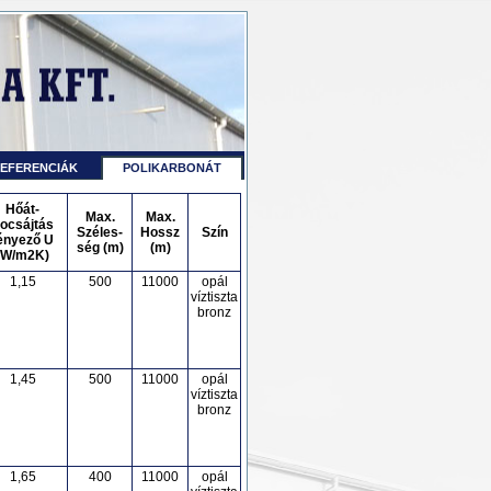
EFERENCIÁK
POLIKARBONÁT
Hőát-
Max.
Max.
ocsájtás
Széles-
Hossz
Szín
ényező U
ség (m)
(m)
(W/m2K)
1,15
500
11000
opál
víztiszta
bronz
1,45
500
11000
opál
víztiszta
bronz
1,65
400
11000
opál