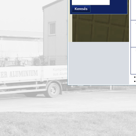
Keresés
Keresés
űrlap