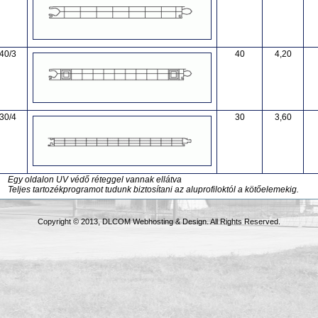
40/3
40
4,20
30/4
30
3,60
Egy oldalon UV védő réteggel vannak ellátva
Teljes tartozékprogramot tudunk biztosítani az aluprofiloktól a kötőelemekig.
Copyright © 2013, DLCOM Webhosting & Design. All Rights Reserved.