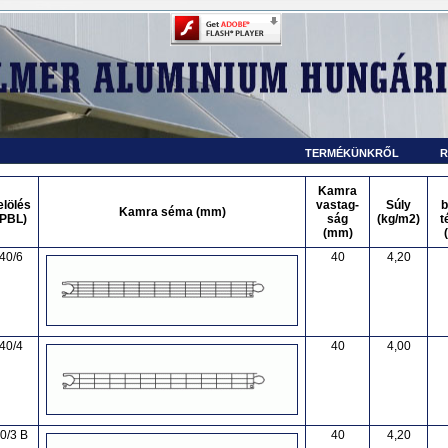
TERMÉKÜNKRŐL
R
Kamra
elölés
vastag-
Súly
b
Kamra séma (mm)
(PBL)
ság
(kg/m2)
t
(mm)
40/6
40
4,20
40/4
40
4,00
0/3 B
40
4,20