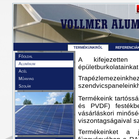
TERMÉKÜNKRŐL
REFERENCIÁ
Főoldal
A kifejezetten 
Alumínum
épületburkolatainkat 
Acél
Trapézlemezeink
Műanyag
szendvicspaneleinkh
Szolár
Termékeink tartóss
és PVDF) festékbe
vásárláskori minősé
viszontagságaival 
Termékeinket a j