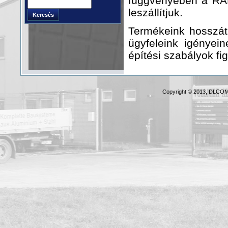
függvényében a RAL
Keresés
leszállítjuk.
Keresés
Termékeink hosszát,
űrlap
ügyfeleink igényei
építési szabályok fi
Copyright © 2013, DLCOM 